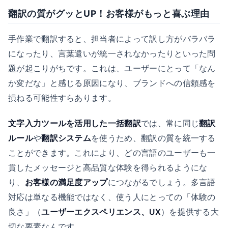
翻訳の質がグッとUP！お客様がもっと喜ぶ理由
手作業で翻訳すると、担当者によって訳し方がバラバラ
になったり、言葉遣いが統一されなかったりといった問
題が起こりがちです。これは、ユーザーにとって「なん
か変だな」と感じる原因になり、ブランドへの信頼感を
損ねる可能性すらあります。
文字入力ツールを活用した一括翻訳
では、常に同じ
翻訳
ルール
や
翻訳システム
を使うため、翻訳の質を統一する
ことができます。これにより、どの言語のユーザーも一
貫したメッセージと高品質な体験を得られるようにな
り、
お客様の満足度アップ
につながるでしょう。多言語
対応は単なる機能ではなく、使う人にとっての「体験の
良さ」（
ユーザーエクスペリエンス、UX
）を提供する大
切な要素なんです。