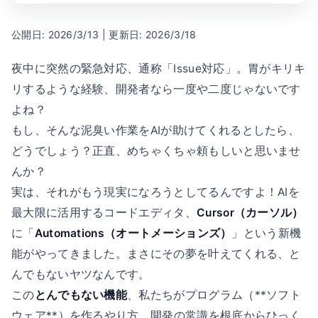
公開日: 2026/3/13 | 更新日: 2026/3/18
夜中に突然の緊急対応、通称「Issue対応」。胃がキリキ
リするような経験、開発者なら一度や二度じゃないです
よね？
もし、そんな泥臭い作業をAIが助けてくれるとしたら、
どうでしょう？正直、めちゃくちゃ頼もしいと思いませ
んか？
実は、それがもう現実になろうとしてるんですよ！AIを
最大限に活用するコードエディタ、
Cursor（カーソル）
に「
Automations（オートメーションズ）
」という新機
能がやってきました。まさにその夢を叶えてくれる、と
んでもないヤツなんです。
この
とんでもない機能
、私たちがプログラム（**ソフト
ウェア**）を作るやり方、開発の常識を根底からひっく