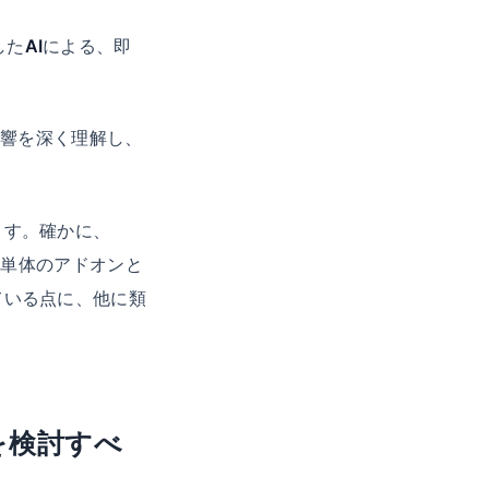
した
AI
による、即
影響を深く理解し、
ます。確かに、
らを単体のアドオンと
ている点に、他に類
。
行を検討すべ