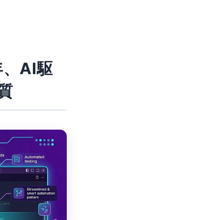
、AI駆
質