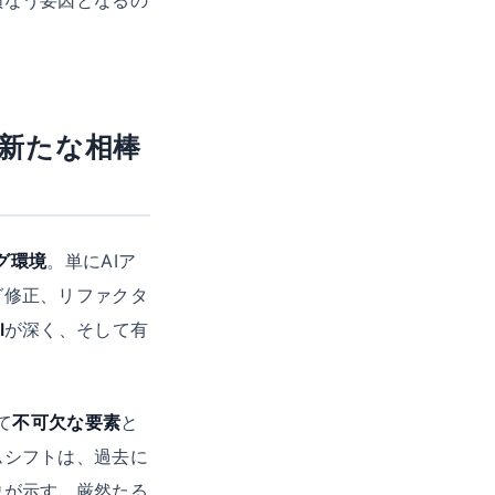
。新たな相棒
グ環境
。単にAIア
グ修正、リファクタ
I
が深く、そして有
て
不可欠な要素
と
ムシフトは、過去に
史が示す、厳然たる