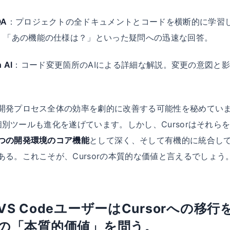
A
：プロジェクトの全ドキュメントとコードを横断的に学習
。「あの機能の仕様は？」といった疑問への迅速な回答。
h AI
：コード変更箇所のAIによる詳細な解説。変更の意図と
。
開発プロセス全体の効率を劇的に改善する可能性を秘めてい
うな個別ツールも進化を遂げています。しかし、Cursorはそれ
つの開発環境のコア機能
として深く、そして有機的に統合し
ある。これこそが、Cursorの本質的な価値と言えるでしょう
S CodeユーザーはCursorへの移
の「本質的価値」を問う。