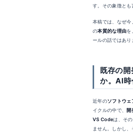
す。その象徴とも
本稿では、なぜ今、
の
本質的な理由
を
ールの話ではあり
既存の開
か。AI
近年の
ソフトウェ
イクルの中で、
開
VS Code
は、その
ません。しかし、