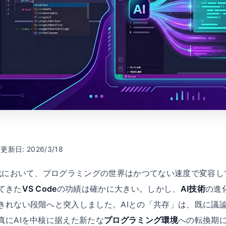
 更新日: 2026/3/18
現代において、プログラミングの世界はかつてない速度で変容
てきた
VS Code
の功績は確かに大きい。しかし、
AI技術
の進
きれない段階へと突入しました。AIとの「共存」は、既に議
真にAIを中核に据えた新たな
プログラミング環境
への転換期