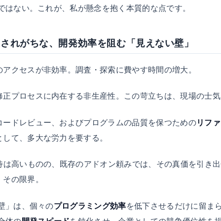
ではない。これが、私が懸念を抱く本質的な点です。
過されがちな、開発効率を阻む「見えない壁」
のアクセスが非効率。調査・探索に費やす時間の増大。
修正プロセスに内在する非生産性。この苛立ちは、現場の士気
コードレビュー、およびプログラムの品質を保つための
リファ
として、多大な労力を要する。
待は高いものの、既存のアドオン頼みでは、その真価を引き出
、その限界。
壁」は、個々の
プログラミング効率
を低下させるだけに留ま
全体の
開発スピード
を鈍化させ、企業としての競争優位性を