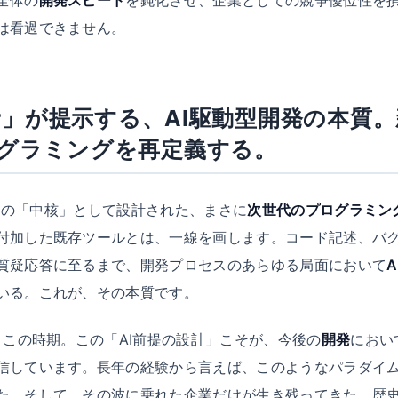
は看過できません。
sor」が提示する、AI駆動型開発の本質
グラミングを再定義する。
その「中核」として設計された、まさに
次世代のプログラミン
付加した既存ツールとは、一線を画します。コード記述、バ
質疑応答に至るまで、開発プロセスのあらゆる局面において
A
いる。これが、その本質です。
うこの時期。この「AI前提の設計」こそが、今後の
開発
におい
信しています。長年の経験から言えば、このようなパラダイ
た。そして、その波に乗れた企業だけが生き残ってきた。歴