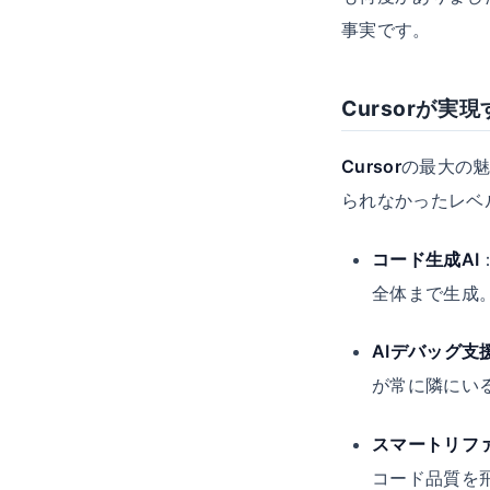
事実です。
Cursorが
Cursor
の最大の
られなかったレベ
コード生成AI
全体まで生成
AIデバッグ支
が常に隣にい
スマートリフ
コード品質を