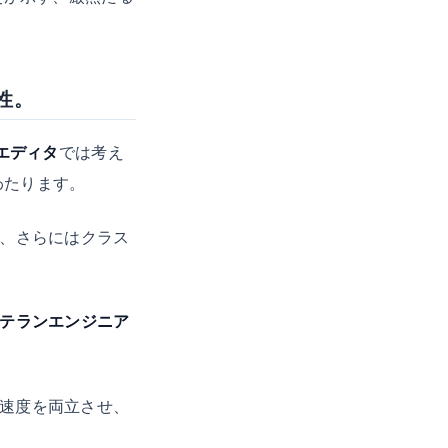
性。
エディタ
では考え
わたります。
、さらにはクラス
テランエンジニア
速度を両立させ、