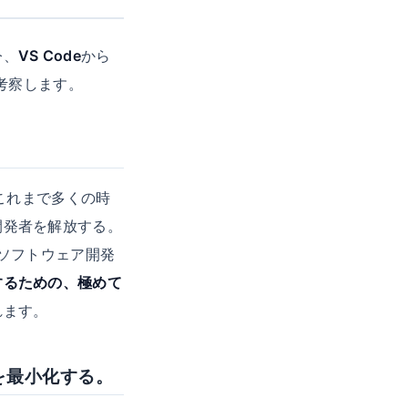
今、
VS Code
から
考察します。
これまで多くの時
開発者を解放する。
のソフトウェア開発
するための、極めて
れます。
を最小化する。