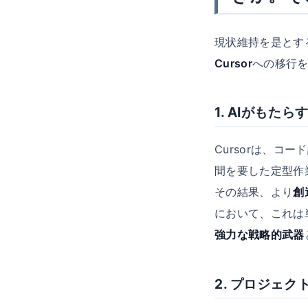
現状維持を是とす
Cursor
への移行
1. AIがも
Cursorは、
間を要した定型作
その結果、より
創
において、これは
強力な戦略的武器
2. プロジェ