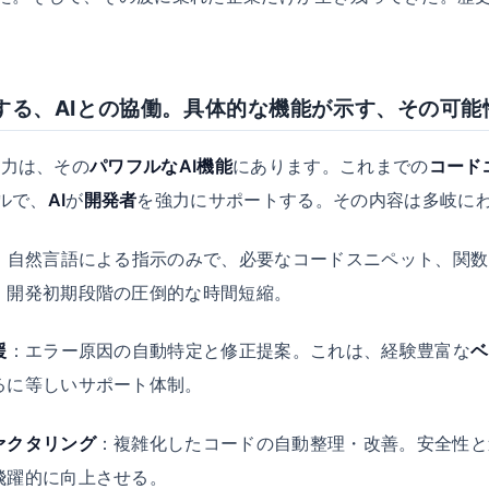
実現する、AIとの協働。具体的な機能が示す、その可能
魅力は、その
パワフルなAI機能
にあります。これまでの
コード
ルで、
AI
が
開発者
を強力にサポートする。その内容は多岐に
：自然言語による指示のみで、必要なコードスニペット、関数
。開発初期段階の圧倒的な時間短縮。
援
：エラー原因の自動特定と修正提案。これは、経験豊富な
ベ
るに等しいサポート体制。
ァクタリング
：複雑化したコードの自動整理・改善。安全性と
飛躍的に向上させる。