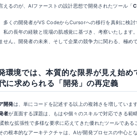
言えるのが、AIファーストの設計思想で開発されたツール「
C
多くの開発者がVS CodeからCursorへの移行を真剣に検
、私の長年の経験と現場の肌感覚に基づき、考察いたします
ません。開発者の未来、そして企業の競争力に関わる、極め
発環境では、本質的な限界が見え始め
時代に求められる「開発」の再定義
ア開発
は、単にコードを記述する以上の複雑さを増していま
発者
が直面する課題は、もはや個々のスキルで対応できる範
柔軟な拡張性で多様な要求に応えてきた優れたツールである
その根本的なアーキテクチャは、AIが開発プロセスの中心と