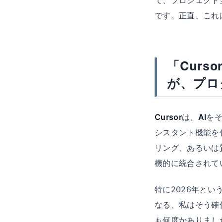
です。正直、これ
「Cur
が、プロ
Cursor
は、
AI
を
シスタント機能を
リング、あるいは
機的に統合されて
特に2026年とい
なる、私はそう確
も何度かありまし