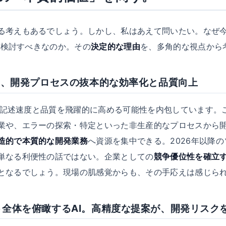
る考えもあるでしょう。しかし、私はあえて問いたい。なぜ
を検討すべきなのか。その
決定的な理由
を、多角的な視点から
たらす、開発プロセスの抜本的な効率化と品質向上
コード記述速度と品質を飛躍的に高める可能性を内包しています。
業や、エラーの探索・特定といった非生産的なプロセスから
造的で本質的な開発業務
へ資源を集中できる。2026年以降
単なる利便性の話ではない。企業としての
競争優位性を確立
となるでしょう。現場の肌感覚からも、その手応えは感じら
クト全体を俯瞰するAI。高精度な提案が、開発リスク