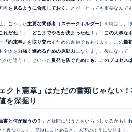
方向を見るように合意しておく
ことが、とっても重要なんで
は、こうした
主要な関係者（ステークホルダー）
を特定し、
これだね！
」「
どこまでやるか決まったね！
」「
この大事な
た
『約束事』を取り交わす
ための書類でもあります。この
最
ト全体を
力強く進めるための原動力
になります。後になって
たのと違う！」といった
反発を防ぐためにも、このプロセス
ェクト憲章」はただの書類じゃない！
値を深掘り
画書と何が違うの？
」と疑問に思う方もいらっしゃるかもし
全く異なります。簡単にまとめると、以下のようになります。