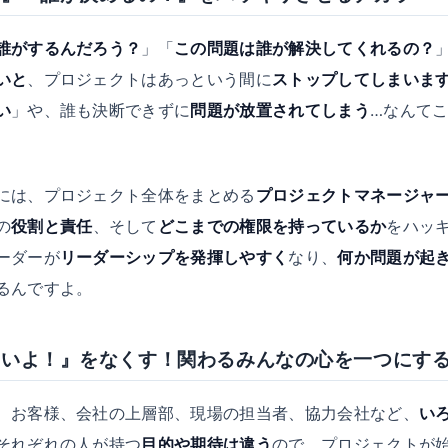
誰がするんだろう？
」「
この問題は誰が解決してくれるの？
いと
、プロジェクトはあっという間に
ストップしてしまいま
い
」や、誰も決断できずに
問題が放置されてしまう
…なんて
には、プロジェクト全体をまとめる
プロジェクトマネージャー
の
役割と責任
、そして
どこまでの権限を持っているか
をハッ
ーダーが
リーダーシップを発揮しやすく
なり、
何か問題が起
るんですよ。
ないよ！』をなくす！関わるみんなの心を一つにす
、お客様、会社の上層部、現場の担当者、協力会社など、
い
それぞれの人が持つ
目的や期待は違う
ので、プロジェクトが