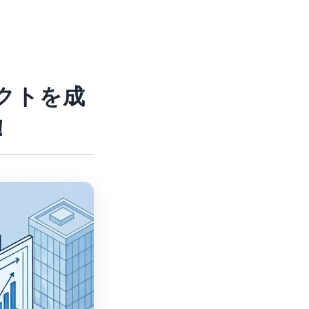
クトを成
！