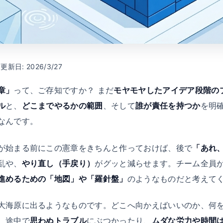
 更新日: 2026/3/27
章」
って、ご存知ですか？ まだ
モヤモヤしたアイデア段階の
ル
と、
どこまでやるかの範囲
、そして
誰が責任を持つか
を明
なんです。
が始まる前にこの憲章をきちんと作っておけば、後で
「あれ
乱や、
やり直し（手戻り）
がグッと減らせます。チーム全員
進めるための「地図」や「羅針盤」
のようなものだと考えて
大海原に出るようなものです。どこへ向かえばいいのか、何
、途中で
思わぬトラブル
にぶつかったり、
ムダな労力や時間