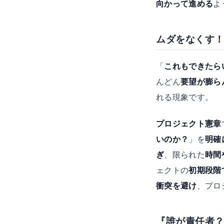
向かって進める
よ
ムダをなくす
「
これもできたら
んどん
要望が膨ら
れる現象です。
プロジェクト憲章
いのか？
」を
明確
ぎ
、限られた
時間
ェクトの
初期段階
衝突を避け
、プロ
『誰が責任者