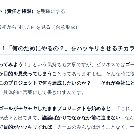
か（責任と権限）
を明確にする
最初から同じ方向を見る（合意形成）
に！「何のためにやるの？」をハッキリさせるチカ
ってみよう！
」という気持ちも大事ですが、ビジネスでは
ゴ
か目的を見失ってしまう
ことってありますよね。そんな時に
このプロジェクトで何を達成したいのか？
」「
それが会社に
、具体的に言葉にして書き出すんです。
ゴールがモヤモヤしたままプロジェクトを始めると
、「これ
が続々と出てきて、
議論ばかりでなかなか前に進まない…
な
で
目的がハッキリすれば
、チームのみんなは迷うことなく、