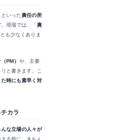
」といった
責任の所
す
。現場では、「
責
ことも少なくありま
（PM）
や、主要
キリと書きます。こ
きた時にも素早く対
るチカラ
ろんな立場の人々が
始まる前に、きちん