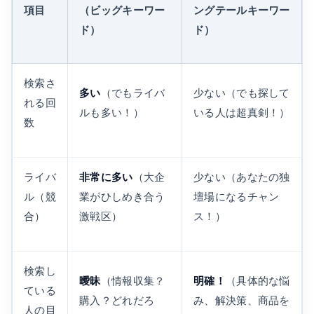
項目
（ビッグキーワー
ングテールキーワー
ド）
ド）
検索さ
多い
（でもライバ
少ない（でも探して
れる回
ルも多い！）
いる人は超真剣！）
数
ライバ
非常に多い
（大企
少ない（あなたの独
ル（競
業がひしめき合う
壇場になるチャン
合）
激戦区）
ス！）
検索し
曖昧
（情報収集？
明確！
（具体的な悩
ている
購入？どれだろ
み、解決策、商品を
人の目